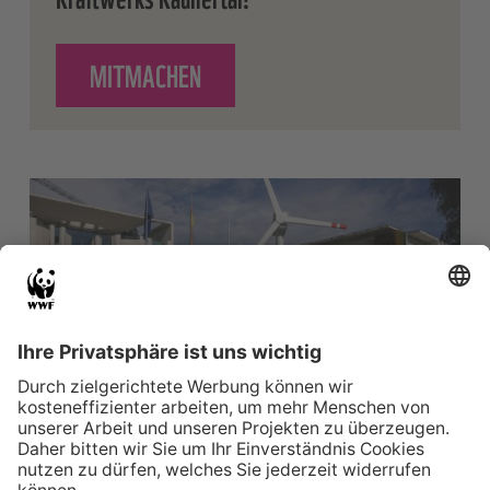
MITMACHEN
AUF PETITION: STOPP DEN AUS
41.343