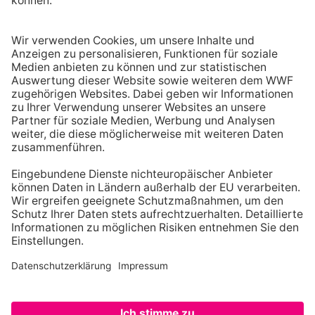
Erneuerbare stärken. Klima schützen!
MITMACHEN
AUF ERNEUERBARE STÄRKEN. KL
WWF-SPENDENKONTO | IHRE SPENDE KANN STEUERLICH GELTEND
GEMACHT WERDEN
IBAN: DE06 5502 0500 0222 2222 22 | BIC: BFSWDE33MNZ Bank für
Sozialwirtschaft | WWF Deutschland | Reinhardtstr. 18 | 10117 Berlin
Registriert als Stiftung WWF Deutschland, Senatsverwaltung für Justiz
Berlin, Az: 3416/976/2 Umsatzsteuer-Identifikationsnummer: DE
114236103 Freistellungsbescheid: Als gemeinnützige Körperschaft
befreit von der Körperschaftssteuer gem. §5 I 9 KStg. unter der
Steuernummer 27/641/09321