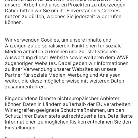
U.
vor wenigen Sekunden
Karin
vor 11 Minuten
Inge
vor 12 Minuten
Alina
vor 16 Minuten
WWF-SPENDENKONTO | IHRE SPENDE KANN STEUERLICH GELTEND
GEMACHT WERDEN
IBAN: DE06 5502 0500 0222 2222 22 | BIC: BFSWDE33MNZ Bank für
Sozialwirtschaft | WWF Deutschland | Reinhardtstr. 18 | 10117 Berlin
Registriert als Stiftung WWF Deutschland, Senatsverwaltung für Justiz