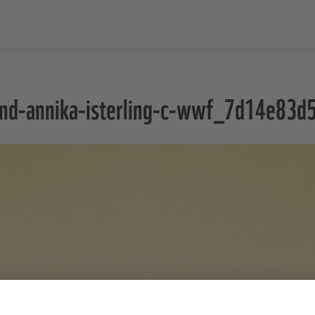
und-annika-isterling-c-wwf_7d14e83d5