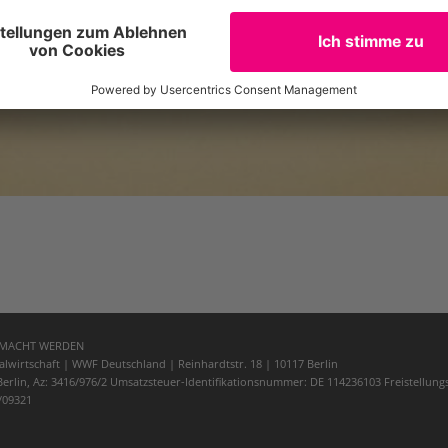
EMACHT WERDEN
lwirtschaft | WWF Deutschland | Reinhardtstr. 18 | 10117 Berlin
 Berlin, Az: 3416/976/2 Umsatzsteuer-Identifikationsnummer: DE 114236103 Freistellung
/09321