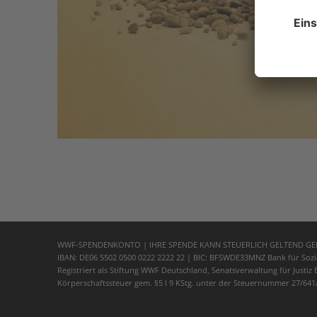
WWF-SPENDENKONTO | IHRE SPENDE KANN STEUERLICH GELTEND G
IBAN: DE06 5502 0500 0222 2222 22 | BIC: BFSWDE33MNZ Bank für Sozia
Registriert als Stiftung WWF Deutschland, Senatsverwaltung für Justiz
Körperschaftssteuer gem. §5 I 9 KStg. unter der Steuernummer 27/641