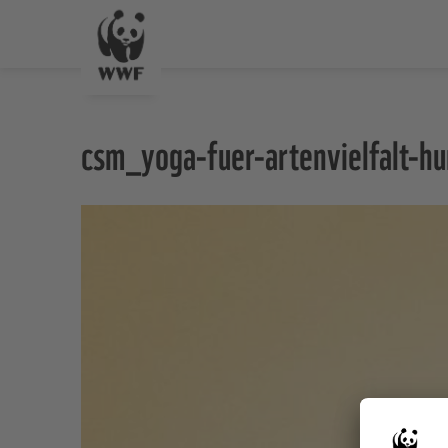
csm_yoga-fuer-artenvielfalt-h